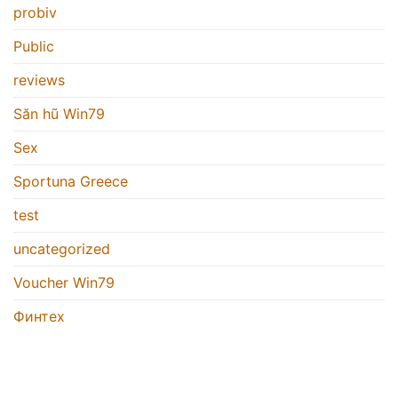
probiv
Public
reviews
Săn hũ Win79
Sex
Sportuna Greece
test
uncategorized
Voucher Win79
Финтех