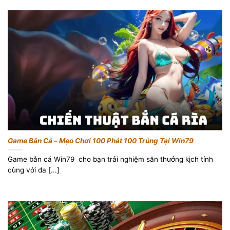
Game Bắn Cá – Mẹo Chơi 100 Phát 100 Trúng Tại Win79
Game bắn cá Win79 cho bạn trải nghiệm săn thưởng kịch tính
cùng với đa [...]