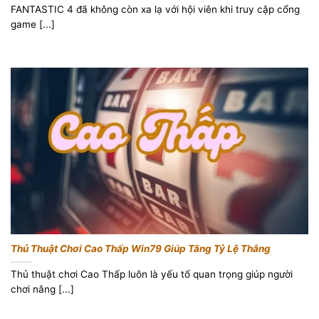
FANTASTIC 4 đã không còn xa lạ với hội viên khi truy cập cổng
game [...]
Thủ Thuật Chơi Cao Thấp Win79 Giúp Tăng Tỷ Lệ Thắng
Thủ thuật chơi Cao Thấp luôn là yếu tố quan trọng giúp người
chơi nâng [...]