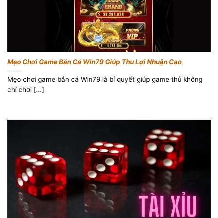
Mẹo Chơi Game Bắn Cá Win79 Giúp Thu Lợi Nhuận Cao
Mẹo chơi game bắn cá Win79 là bí quyết giúp game thủ không
chỉ chơi [...]