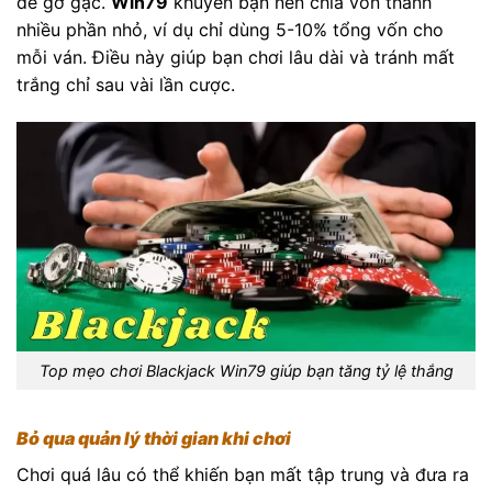
để gỡ gạc.
Win79
khuyên bạn nên chia vốn thành
nhiều phần nhỏ, ví dụ chỉ dùng 5-10% tổng vốn cho
mỗi ván. Điều này giúp bạn chơi lâu dài và tránh mất
trắng chỉ sau vài lần cược.
Top mẹo chơi Blackjack Win79 giúp bạn tăng tỷ lệ thắng
Bỏ qua quản lý thời gian khi chơi
Chơi quá lâu có thể khiến bạn mất tập trung và đưa ra