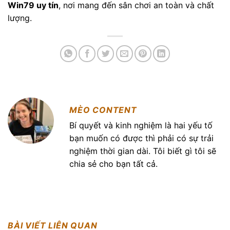
Win79 uy tín
, nơi mang đến sân chơi an toàn và chất
lượng.
MÈO CONTENT
Bí quyết và kinh nghiệm là hai yếu tố
bạn muốn có được thì phải có sự trải
nghiệm thời gian dài. Tôi biết gì tôi sẽ
chia sẻ cho bạn tất cả.
BÀI VIẾT LIÊN QUAN