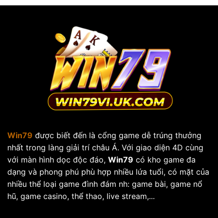
Win79
được biết đến là cổng game dễ trúng thưởng
nhất trong làng giải trí châu Á. Với giao diện 4D cùng
với màn hình dọc độc đáo,
Win79
có kho game đa
dạng và phong phú phù hợp nhiều lứa tuổi, có mặt của
nhiều thể loại game đình đám nh: game bài, game nổ
hũ, game casino, thể thao, live stream,...