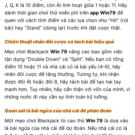
J, Q, K là 10 điểm, còn Át linh hoạt giữa 1 hoặc 11. Hãy
dành thời gian chơi thử miễn phí trên
app Win79
để
quen với cách tính điểm và các lựa chọn như “Hit” (rút
bài) hay “Stand” (dừng lại) trước khi đặt cược thật.
Chiến thuật nhân đôi cược và tách bài hiệu quả
Mẹo chơi Blackjack
Win 79
nâng cao bao gồm việc
tận dụng “Double Down” và “Split”. Nếu bạn có tổng
điểm 10 hoặc 11 và nhà cái có lá bài yếu (4-6), hãy
nhân đôi cược để tăng thưởng. Tương tự, khi nhận
được đôi Át hoặc đôi 8, hãy tách bài để tạo hai tay
mạnh hơn. Tuy nhiên, hãy cẩn thận với vốn của mình, vì
những nước đi này cần sự tính toán kỹ lưỡng.
Quan sát lá bài ngửa của nhà cái để phán đoán
Một mẹo chơi Blackjack từ cao thủ
Win 79
là dựa vào
lá bài ngửa của nhà cái để dự đoán. Nếu nhà cái có lá