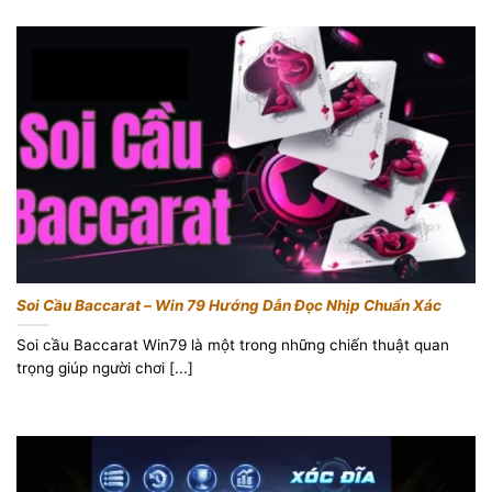
Soi Cầu Baccarat – Win 79 Hướng Dẫn Đọc Nhịp Chuẩn Xác
Soi cầu Baccarat Win79 là một trong những chiến thuật quan
trọng giúp người chơi [...]