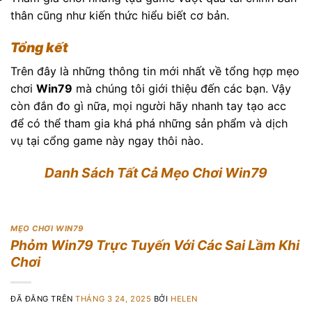
thân cũng như kiến thức hiểu biết cơ bản.
Tổng kết
Trên đây là những thông tin mới nhất về tổng hợp mẹo
chơi
Win79
mà chúng tôi giới thiệu đến các bạn. Vậy
còn đắn đo gì nữa, mọi người hãy nhanh tay tạo acc
để có thể tham gia khá phá những sản phẩm và dịch
vụ tại cổng game này ngay thôi nào.
Danh Sách Tất Cả Mẹo Chơi Win79
MẸO CHƠI WIN79
Phỏm Win79 Trực Tuyến Với Các Sai Lầm Khi
Chơi
ĐÃ ĐĂNG TRÊN
THÁNG 3 24, 2025
BỞI
HELEN