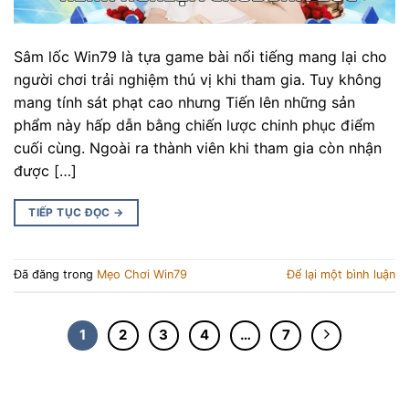
Sâm lốc Win79 là tựa game bài nổi tiếng mang lại cho
người chơi trải nghiệm thú vị khi tham gia. Tuy không
mang tính sát phạt cao nhưng Tiến lên những sản
phẩm này hấp dẫn bằng chiến lược chinh phục điểm
cuối cùng. Ngoài ra thành viên khi tham gia còn nhận
được […]
TIẾP TỤC ĐỌC
→
Đã đăng trong
Mẹo Chơi Win79
Để lại một bình luận
1
2
3
4
…
7