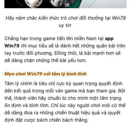
Hãy nắm chắc kiến thức trò chơi đổi thưởng tại Win79
uy tín
Chẳng hạn trong game tiến lên miền Nam tại
app
Win79
thì mục tiêu sẽ là đánh hết những quân bài trên
tay trước đối phương. Đồng thời, lá bài mạnh hơn sẽ
dễ dàng chặn những thế bài yếu hơn.
Mẹo chơi Win79 với tâm lý bình tĩnh
Tâm lý chính là tiêu chí cực kỳ quan trọng quyết định
đến kết quả trong mỗi ván game mà bạn tham gia. Bởi
thế, thành viên hãy chuẩn bị cho mình một tâm trạng
ổn định và bình tĩnh. Chỉ lúc này người chơi mới có thể
dễ dàng đưa ra những chiến thuật hiệu quả và quyết
định đặt cược bách chiến bách thắng.