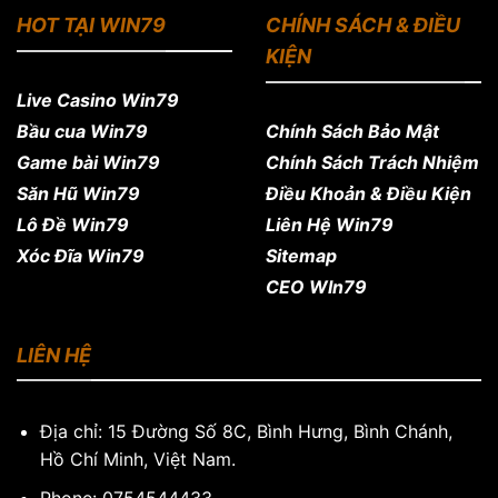
HOT TẠI WIN79
CHÍNH SÁCH & ĐIỀU
KIỆN
Live Casino Win79
Bầu cua Win79
Chính Sách Bảo Mật
Game bài Win79
Chính Sách Trách Nhiệm
Săn Hũ Win79
Điều Khoản & Điều Kiện
Lô Đề Win79
Liên Hệ Win79
Xóc Đĩa Win79
Sitemap
CEO WIn79
LIÊN HỆ
Địa chỉ:
15 Đường Số 8C, Bình Hưng, Bình Chánh,
Hồ Chí Minh, Việt Nam
.
Phone: 0754544433.