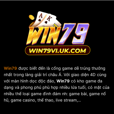
Win79
được biết đến là cổng game dễ trúng thưởng
nhất trong làng giải trí châu Á. Với giao diện 4D cùng
với màn hình dọc độc đáo,
Win79
có kho game đa
dạng và phong phú phù hợp nhiều lứa tuổi, có mặt của
nhiều thể loại game đình đám nh: game bài, game nổ
hũ, game casino, thể thao, live stream,...