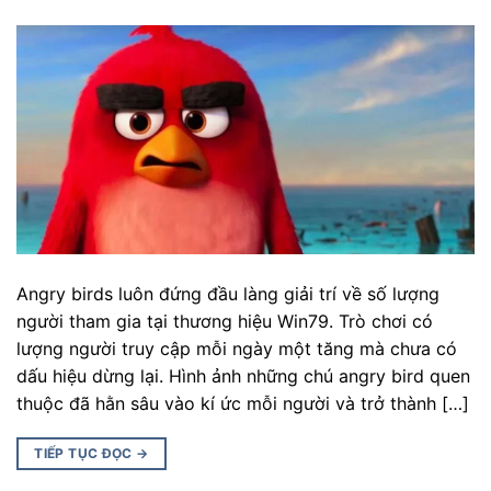
Angry birds luôn đứng đầu làng giải trí về số lượng
người tham gia tại thương hiệu Win79. Trò chơi có
lượng người truy cập mỗi ngày một tăng mà chưa có
dấu hiệu dừng lại. Hình ảnh những chú angry bird quen
thuộc đã hằn sâu vào kí ức mỗi người và trở thành […]
TIẾP TỤC ĐỌC
→