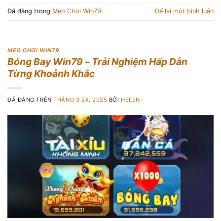
Đã đăng trong
Mẹo Chơi Win79
Để lại một bình luận
MẸO CHƠI WIN79
Bóng Bay Win79 – Trải Nghiệm Hấp Dẫn
Từng Khoảnh Khắc
ĐÃ ĐĂNG TRÊN
THÁNG 3 24, 2025
BỞI
HELEN