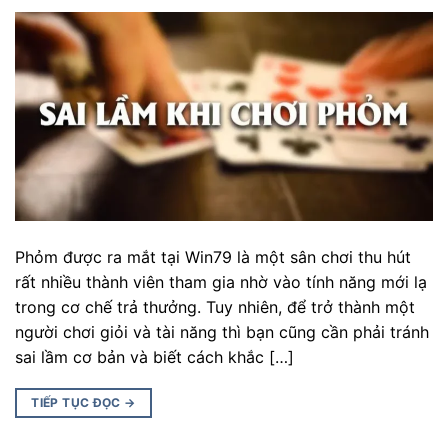
Phỏm được ra mắt tại Win79 là một sân chơi thu hút
rất nhiều thành viên tham gia nhờ vào tính năng mới lạ
trong cơ chế trả thưởng. Tuy nhiên, để trở thành một
người chơi giỏi và tài năng thì bạn cũng cần phải tránh
sai lầm cơ bản và biết cách khắc […]
TIẾP TỤC ĐỌC
→