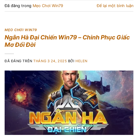
Đã đăng trong
Mẹo Chơi Win79
Để lại một bình luận
MẸO CHƠI WIN79
Ngân Hà Đại Chiến Win79 – Chinh Phục Giấc
Mơ Đổi Đời
ĐÃ ĐĂNG TRÊN
THÁNG 3 24, 2025
BỞI
HELEN