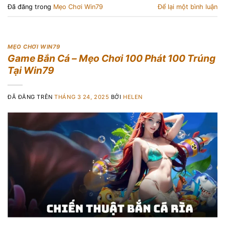
Đã đăng trong
Mẹo Chơi Win79
Để lại một bình luận
MẸO CHƠI WIN79
Game Bắn Cá – Mẹo Chơi 100 Phát 100 Trúng
Tại Win79
ĐÃ ĐĂNG TRÊN
THÁNG 3 24, 2025
BỞI
HELEN