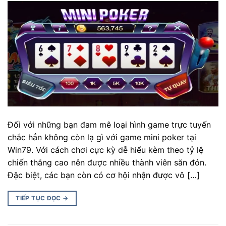
Đối với những bạn đam mê loại hình game trực tuyến
chắc hẳn không còn lạ gì với game mini poker tại
Win79. Với cách chơi cực kỳ dễ hiểu kèm theo tỷ lệ
chiến thắng cao nên được nhiều thành viên săn đón.
Đặc biệt, các bạn còn có cơ hội nhận được vô […]
TIẾP TỤC ĐỌC
→