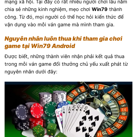
mạng xã hội. Tại đây có rất nhiều người chơi lâu năm
chia sẻ những kinh nghiệm, mẹo chơi
Win79
thành
công. Từ đó, mọi người có thể học hỏi kiến thức để
vận dụng vào mỗi ván game mà mình tham gia.
Nguyên nhân luôn thua khi tham gia chơi
game tại Win79 Android
Được biết, những thành viên nhận phải kết quả thua
trong mỗi ván game đổi thưởng chủ yếu xuất phát từ
nguyên nhân dưới đây: