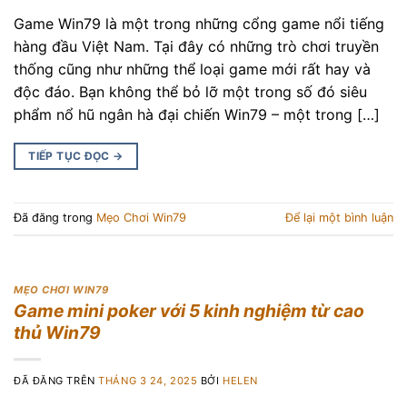
Game Win79 là một trong những cổng game nổi tiếng
hàng đầu Việt Nam. Tại đây có những trò chơi truyền
thống cũng như những thể loại game mới rất hay và
độc đáo. Bạn không thể bỏ lỡ một trong số đó siêu
phẩm nổ hũ ngân hà đại chiến Win79 – một trong […]
TIẾP TỤC ĐỌC
→
Đã đăng trong
Mẹo Chơi Win79
Để lại một bình luận
MẸO CHƠI WIN79
Game mini poker với 5 kinh nghiệm từ cao
thủ Win79
ĐÃ ĐĂNG TRÊN
THÁNG 3 24, 2025
BỞI
HELEN