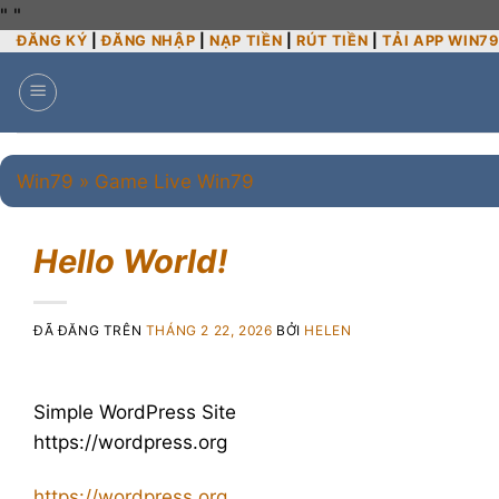
Chuyển
"
"
ĐĂNG KÝ
đến
|
ĐĂNG NHẬP
|
NẠP TIỀN
|
RÚT TIỀN
|
TẢI APP WIN79
nội
dung
Win79
»
Game Live Win79
Hello World!
ĐÃ ĐĂNG TRÊN
THÁNG 2 22, 2026
BỞI
HELEN
Simple WordPress Site
https://wordpress.org
https://wordpress.org