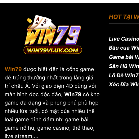
HOT TẠI 
Live Casin
Bầu cua Wi
Game bài 
Săn Hũ Wi
Win79
được biết đến là cổng game
Lô Đề Win7
dễ trúng thưởng nhất trong làng giải
Xóc Đĩa Wi
trí châu Á. Với giao diện 4D cùng với
màn hình dọc độc đáo,
Win79
có kho
game đa dạng và phong phú phù hợp
nhiều lứa tuổi, có mặt của nhiều thể
loại game đình đám nh: game bài,
game nổ hũ, game casino, thể thao,
live stream,...