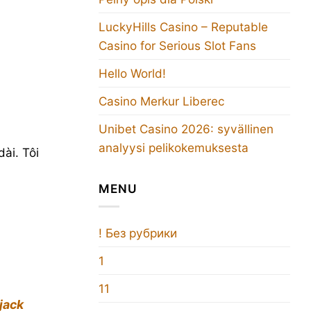
LuckyHills Casino – Reputable
Casino for Serious Slot Fans
Hello World!
Casino Merkur Liberec
Unibet Casino 2026: syvällinen
analyysi pelikokemuksesta
ài. Tôi
MENU
! Без рубрики
1
11
jack