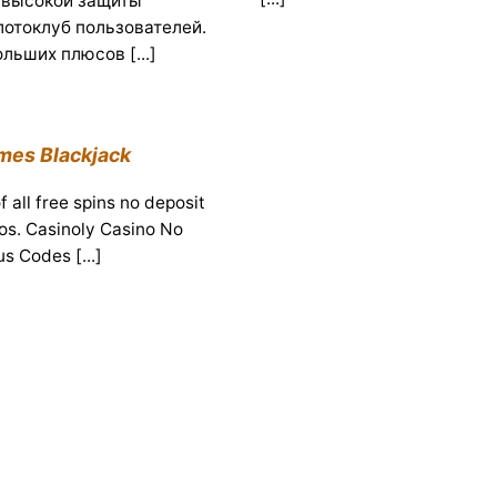
 высокой защиты
лотоклуб пользователей.
льших плюсов [...]
mes Blackjack
f all free spins no deposit
nos. Casinoly Casino No
s Codes [...]