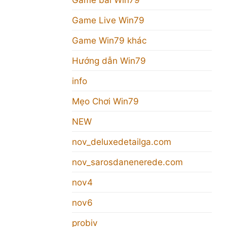
Game Live Win79
Game Win79 khác
Hướng dẫn Win79
info
Mẹo Chơi Win79
NEW
nov_deluxedetailga.com
nov_sarosdanenerede.com
nov4
nov6
probiv