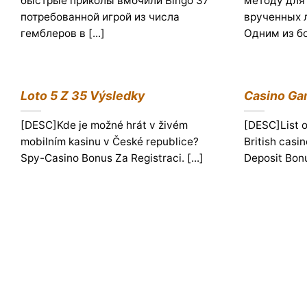
быстрые приколы вмочили Bingo 37
методу для
потребованной игрой из числа
врученных 
гемблеров в [...]
Одним из бо
Loto 5 Z 35 Výsledky
Casino Ga
[DESC]Kde je možné hrát v živém
[DESC]List o
mobilním kasinu v České republice?
British casi
Spy-Casino Bonus Za Registraci. [...]
Deposit Bonu