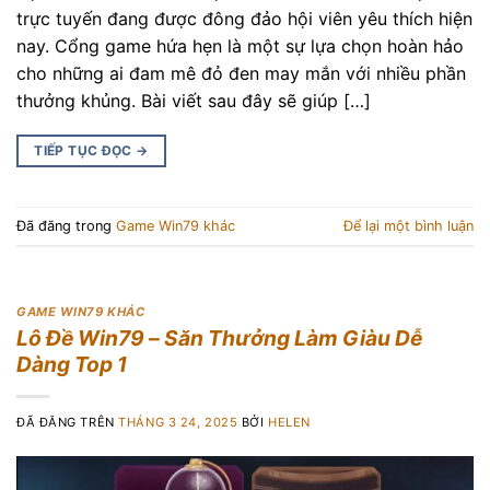
trực tuyến đang được đông đảo hội viên yêu thích hiện
nay. Cổng game hứa hẹn là một sự lựa chọn hoàn hảo
cho những ai đam mê đỏ đen may mắn với nhiều phần
thưởng khủng. Bài viết sau đây sẽ giúp […]
TIẾP TỤC ĐỌC
→
Đã đăng trong
Game Win79 khác
Để lại một bình luận
GAME WIN79 KHÁC
Lô Đề Win79 – Săn Thưởng Làm Giàu Dễ
Dàng Top 1
ĐÃ ĐĂNG TRÊN
THÁNG 3 24, 2025
BỞI
HELEN