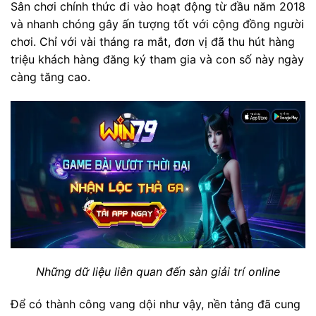
Sân chơi chính thức đi vào hoạt động từ đầu năm 2018
và nhanh chóng gây ấn tượng tốt với cộng đồng người
chơi. Chỉ với vài tháng ra mắt, đơn vị đã thu hút hàng
triệu khách hàng đăng ký tham gia và con số này ngày
càng tăng cao.
Những dữ liệu liên quan đến sàn giải trí online
Để có thành công vang dội như vậy, nền tảng đã cung