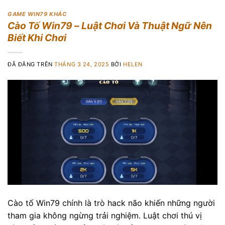
GAME WIN79 KHÁC
Cào Tố Win79 – Luật Chơi Và Thuật Ngữ Nên
Biết Khi Chơi
ĐÃ ĐĂNG TRÊN
THÁNG 3 24, 2025
BỞI
HELEN
Cào tố Win79 chính là trò hack não khiến những người
tham gia không ngừng trải nghiệm. Luật chơi thú vị