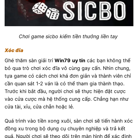
Chơi game sicbo kiếm tiền thưởng liền tay
Xóc đĩa
Ghé thăm sàn giải trí
Win79
uy tín
các bạn không thể
bỏ qua trò chơi xóc đĩa vô cùng gay cấn. Nhìn chung,
tựa game có cách chơi khá đơn giản và thành viên chỉ
cần quan sát 1-2 ván là có thể tham gia thành thạo.
Trước khi bắt đầu, người chơi sẽ thực hiện đặt cược
vào cửa cược mà hệ thống cung cấp. Chẳng hạn như
cửa tài, xỉu, cửa chẵn hoặc lẻ.
Quá trình vào tiền xong xuôi, sàn chơi sẽ tiến hành xóc
đồng xu trong bộ dụng cụ chuyên nghiệp và trả kết
quả. Người chơi sẽ theo dõi trên màn hình để xác định