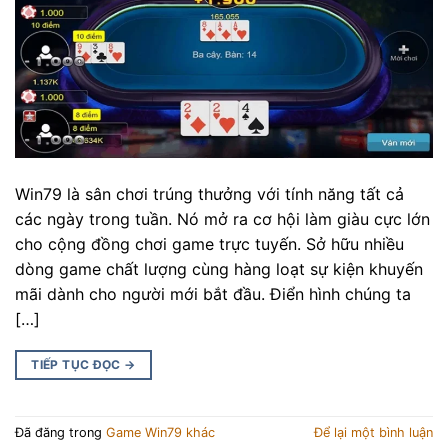
Win79 là sân chơi trúng thưởng với tính năng tất cả
các ngày trong tuần. Nó mở ra cơ hội làm giàu cực lớn
cho cộng đồng chơi game trực tuyến. Sở hữu nhiều
dòng game chất lượng cùng hàng loạt sự kiện khuyến
mãi dành cho người mới bắt đầu. Điển hình chúng ta
[…]
TIẾP TỤC ĐỌC
→
Đã đăng trong
Game Win79 khác
Để lại một bình luận