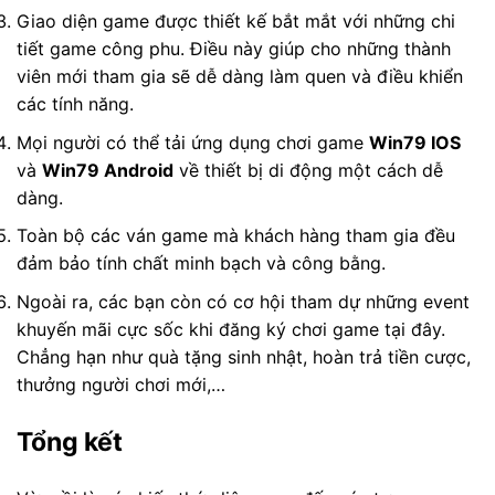
Giao diện game được thiết kế bắt mắt với những chi
tiết game công phu. Điều này giúp cho những thành
viên mới tham gia sẽ dễ dàng làm quen và điều khiển
các tính năng.
Mọi người có thể tải ứng dụng chơi game
Win79 IOS
và
Win79 Android
về thiết bị di động một cách dễ
dàng.
Toàn bộ các ván game mà khách hàng tham gia đều
đảm bảo tính chất minh bạch và công bằng.
Ngoài ra, các bạn còn có cơ hội tham dự những event
khuyến mãi cực sốc khi đăng ký chơi game tại đây.
Chẳng hạn như quà tặng sinh nhật, hoàn trả tiền cược,
thưởng người chơi mới,…
Tổng kết