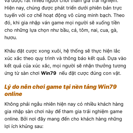
và được rất nhiều người chơi tham gia trải nghiệm.
Hiện nay, chúng được phát triển dưới phiên bản trực
tuyến với cơ chế hoạt động vô cùng minh bạch. Theo
đó, khi gia nhập ván game mọi người sẽ xuống tiền
cho những lựa chọn như bầu, cá, tôm, nai, cua, gà,
hươu.
Khâu đặt cược xong xuôi, hệ thống sẽ thực hiện lắc
xúc xắc theo quy trình và thông báo kết quả. Dựa vào
kết quả của xúc xắc, mọi người sẽ nhận thưởng tương
ứng từ sàn chơi
Win79
nếu đặt cược đúng con vật.
Lý do nên chơi game tại nền tảng Win79
online
Không phải ngẫu nhiên hiện nay có nhiều khách hàng
gia nhập sàn chơi này để tham gia trải nghiệm game
online. Bởi nơi đây mang đến cho khách hàng những
lợi ích khủng sau: