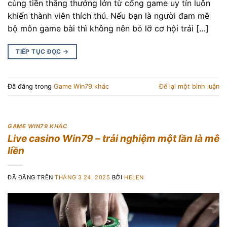
cùng tiền thắng thưởng lớn từ cổng game uy tín luôn
khiến thành viên thích thú. Nếu bạn là người đam mê
bộ môn game bài thì không nên bỏ lỡ cơ hội trải […]
TIẾP TỤC ĐỌC
→
Đã đăng trong
Game Win79 khác
Để lại một bình luận
GAME WIN79 KHÁC
Live casino Win79 – trải nghiệm một lần là mê
liền
ĐÃ ĐĂNG TRÊN
THÁNG 3 24, 2025
BỞI
HELEN