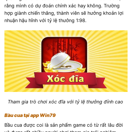
rằng mình có dự đoán chính xác hay không. Trường
hợp giành chiến thắng, thành viên sẽ hưởng khoản lợi
nhuận hậu hĩnh với tỷ lệ thưởng 1:98.
Tham gia trò chơi xóc đĩa với tỷ lệ thưởng đỉnh cao
Bầu cua tại app Win79
Bầu cua được coi là sản phẩm game có từ rất lâu đời