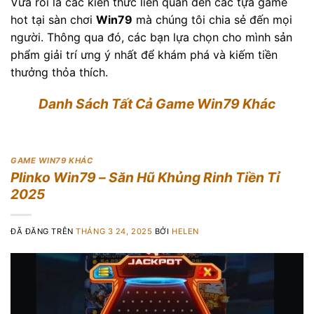
Vừa rồi là các kiến thức liên quan đến các tựa game
hot tại sàn chơi
Win79
mà chúng tôi chia sẻ đến mọi
người. Thông qua đó, các bạn lựa chọn cho mình sản
phẩm giải trí ưng ý nhất để khám phá và kiếm tiền
thưởng thỏa thích.
Danh Sách Tất Cả Game Win79 Khác
GAME WIN79 KHÁC
Plinko Win79 – Săn Hũ Khủng Rinh Tiền Tỉ
2025
ĐÃ ĐĂNG TRÊN
THÁNG 3 24, 2025
BỞI
HELEN