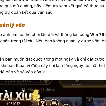
ừng quá mù quáng, hãy kiểm tra xem kết quả có thực sự
ng dự đoán kết quả ván sau.
uản lý vốn
 anh em có thể chơi lâu dài và thắng lớn cùng
Win 79
 chắn trong tài xỉu. Nếu bạn không quản lý được vốn, b
tiền bạn muốn đặt cược trong một ngày và chỉ đặt cược
khi bạn thua, vì điều này chỉ làm tăng nguy cơ mất hết
 để bảo vệ số vốn còn lại.