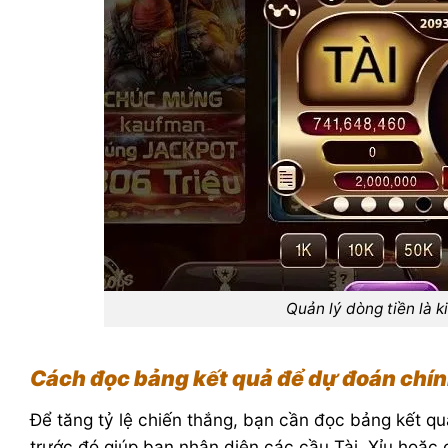
Quản lý dòng tiền là k
Cách đọc bảng kết quả để dự đoán chí
Để tăng tỷ lệ chiến thắng, bạn cần đọc bảng kết qu
trước đó giúp bạn nhận diện các cầu Tài, Xỉu hoặc