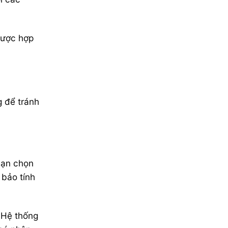
cược hợp
g để tránh
bạn chọn
 bảo tính
 Hệ thống