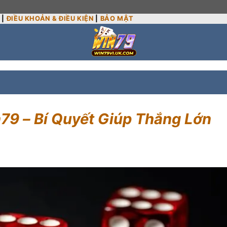
|
ĐIỀU KHOẢN & ĐIỀU KIỆN
|
BẢO MẬT
79 – Bí Quyết Giúp Thắng Lớn