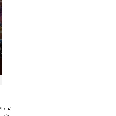
ết quả
i các