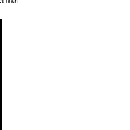
 cá nhân