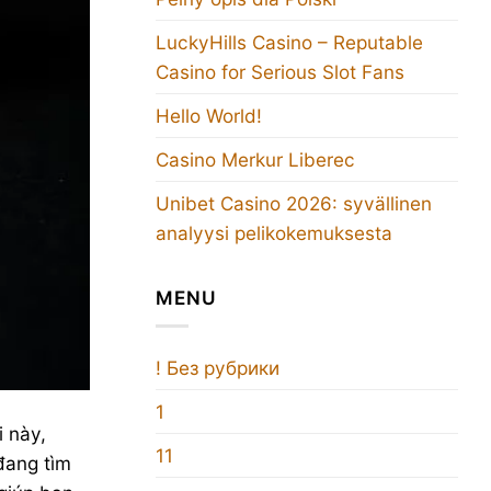
LuckyHills Casino – Reputable
Casino for Serious Slot Fans
Hello World!
Casino Merkur Liberec
Unibet Casino 2026: syvällinen
analyysi pelikokemuksesta
MENU
! Без рубрики
1
i này,
11
đang tìm