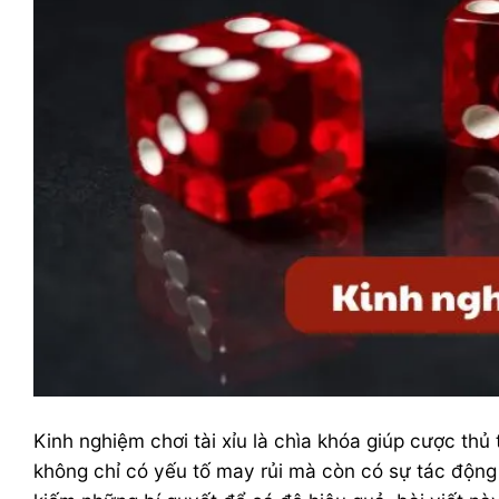
Kinh nghiệm chơi tài xỉu là chìa khóa giúp cược thủ
không chỉ có yếu tố may rủi mà còn có sự tác độn