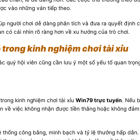
ược vào những ván tiếp theo.
giúp người chơi dễ dàng phân tích và đưa ra quyết định 
ạn có cái nhìn rõ ràng hơn về xu hướng của trò chơi.
 trong kinh nghiệm chơi tài xỉu
ác quý hội viên cũng cần lưu ý một số yếu tố quan trọn
trong kinh nghiệm chơi tài xỉu
Win79 trực tuyến
. Nếu 
 lớn về việc không nhận được tiền thắng hoặc không đảm
ệ thống công bằng, minh bạch và tỷ lệ thưởng hấp dẫn.