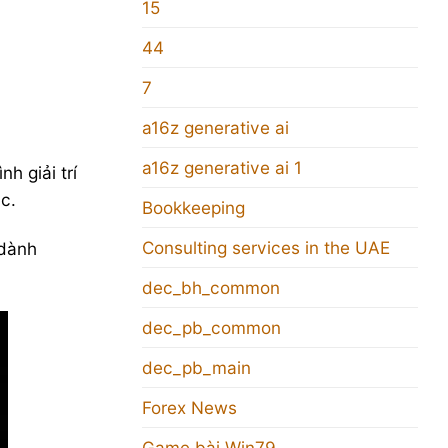
15
44
7
a16z generative ai
a16z generative ai 1
h giải trí
ắc.
Bookkeeping
Consulting services in the UAE
 dành
dec_bh_common
dec_pb_common
dec_pb_main
Forex News
Game bài Win79