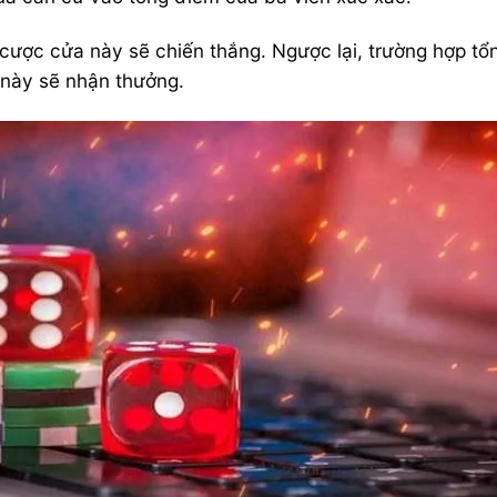
cược cửa này sẽ chiến thắng. Ngược lại, trường hợp tổ
 này sẽ nhận thưởng.