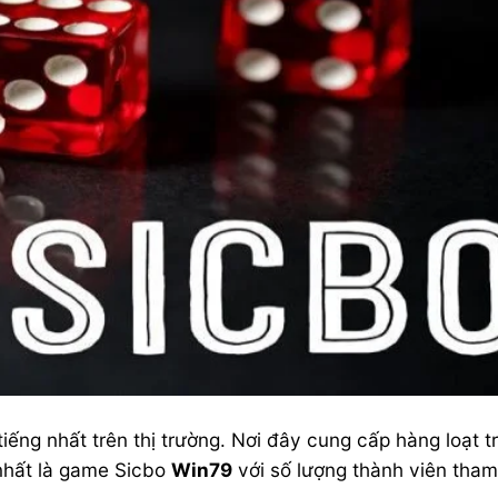
ếng nhất trên thị trường. Nơi đây cung cấp hàng loạt tr
 nhất là game Sicbo
Win79
với số lượng thành viên tham 