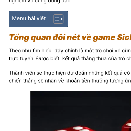
nghiệm vô cùng đông đảo.
Menu bài viết
Tổng quan đôi nét về game Sic
Theo như tìm hiểu, đây chính là một trò chơi vô cùn
trực tuyến. Được biết, kết quả thắng thua của trò c
Thành viên sẽ thực hiện dự đoán những kết quả có 
chiến thắng sẽ nhận về khoản tiền thưởng tương 