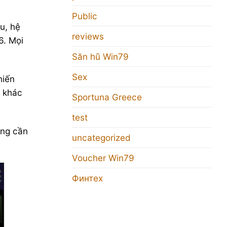
Public
u, hệ
reviews
6. Mọi
Săn hũ Win79
Sex
hiến
ẽ khác
Sportuna Greece
test
ông cần
uncategorized
Voucher Win79
Финтех