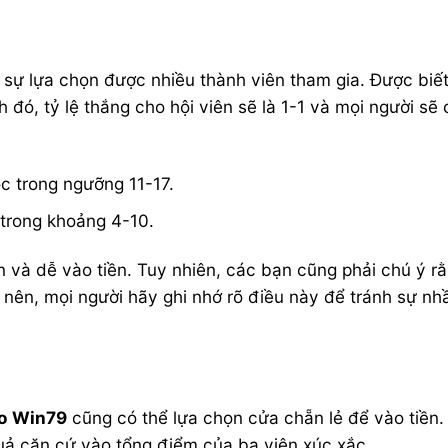
c sự lựa chọn được nhiều thành viên tham gia. Được biết
đó, tỷ lệ thắng cho hội viên sẽ là 1-1 và mọi người sẽ 
ộc trong ngưỡng 11-17.
 trong khoảng 4-10.
n và dễ vào tiền. Tuy nhiên, các bạn cũng phải chú ý r
 nên, mọi người hãy ghi nhớ rõ điều này để tránh sự nh
ào Win79
cũng có thể lựa chọn cửa chẵn lẻ để vào tiền.
quả căn cứ vào tổng điểm của ba viên xúc xắc.