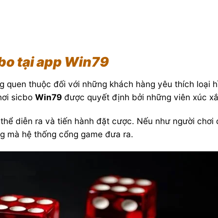
bo tại app Win79
g quen thuộc đối với những khách hàng yêu thích loại hìn
hơi sicbo
Win79
được quyết định bởi những viên xúc x
thể diễn ra và tiến hành đặt cược. Nếu như người chơi
ứng mà hệ thống cổng game đưa ra.