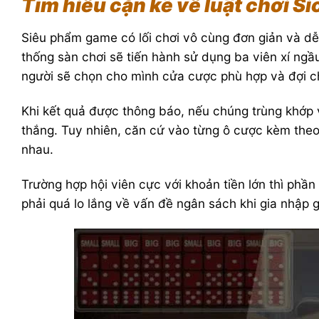
Tìm hiểu cặn kẽ về luật chơi Si
Siêu phẩm game có lối chơi vô cùng đơn giản và dễ
thống sàn chơi sẽ tiến hành sử dụng ba viên xí ngầ
người sẽ chọn cho mình cửa cược phù hợp và đợi ch
Khi kết quả được thông báo, nếu chúng trùng khớp v
thắng. Tuy nhiên, căn cứ vào từng ô cược kèm theo
nhau.
Trường hợp hội viên cực với khoản tiền lớn thì phầ
phải quá lo lắng về vấn đề ngân sách khi gia nhập