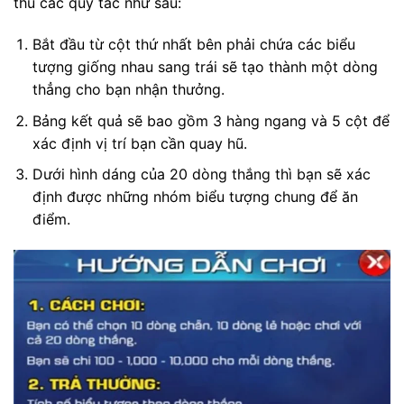
thủ các quy tắc như sau:
Bắt đầu từ cột thứ nhất bên phải chứa các biểu
tượng giống nhau sang trái sẽ tạo thành một dòng
thẳng cho bạn nhận thưởng.
Bảng kết quả sẽ bao gồm 3 hàng ngang và 5 cột để
xác định vị trí bạn cần quay hũ.
Dưới hình dáng của 20 dòng thắng thì bạn sẽ xác
định được những nhóm biểu tượng chung để ăn
điểm.