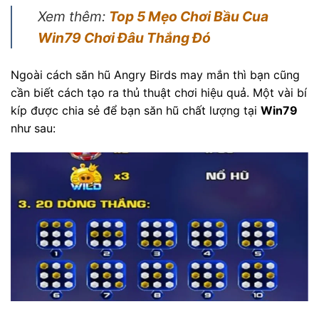
Xem thêm:
Top 5 Mẹo Chơi Bầu Cua
Win79 Chơi Đâu Thắng Đó
Ngoài cách săn hũ Angry Birds may mắn thì bạn cũng
cần biết cách tạo ra thủ thuật chơi hiệu quả. Một vài bí
kíp được chia sẻ để bạn săn hũ chất lượng tại
Win79
như sau: