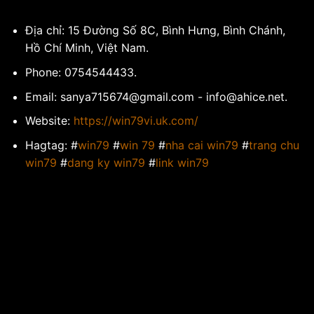
Địa chỉ:
15 Đường Số 8C, Bình Hưng, Bình Chánh,
Hồ Chí Minh, Việt Nam
.
Phone: 0754544433.
Email:
sanya715674@gmail.com
-
info@ahice.net
.
Website:
https://win79vi.uk.com/
Hagtag: #
win79
#
win 79
#
nha cai win79
#
trang chu
win79
#
dang ky win79
#
link win79