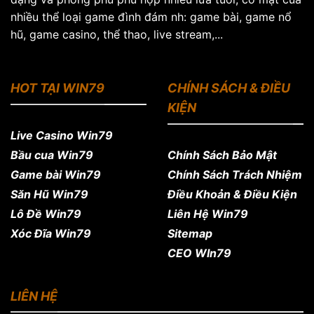
nhiều thể loại game đình đám nh: game bài, game nổ
hũ, game casino, thể thao, live stream,...
HOT TẠI WIN79
CHÍNH SÁCH & ĐIỀU
KIỆN
Live Casino Win79
Bầu cua Win79
Chính Sách Bảo Mật
Game bài Win79
Chính Sách Trách Nhiệm
Săn Hũ Win79
Điều Khoản & Điều Kiện
Lô Đề Win79
Liên Hệ Win79
Xóc Đĩa Win79
Sitemap
CEO WIn79
LIÊN HỆ