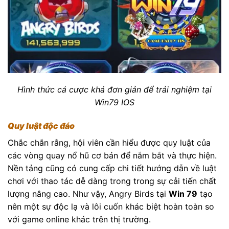
Hình thức cá cược khá đơn giản để trải nghiệm tại
Win79 IOS
Quy luật độc đáo
Chắc chắn rằng, hội viên cần hiểu được quy luật của
các vòng quay nổ hũ cơ bản để nắm bắt và thực hiện.
Nền tảng cũng có cung cấp chi tiết hướng dẫn về luật
chơi với thao tác dễ dàng trong trong sự cải tiến chất
lượng nâng cao. Như vậy, Angry Birds tại
Win 79
tạo
nên một sự độc lạ và lôi cuốn khác biệt hoàn toàn so
với game online khác trên thị trường.