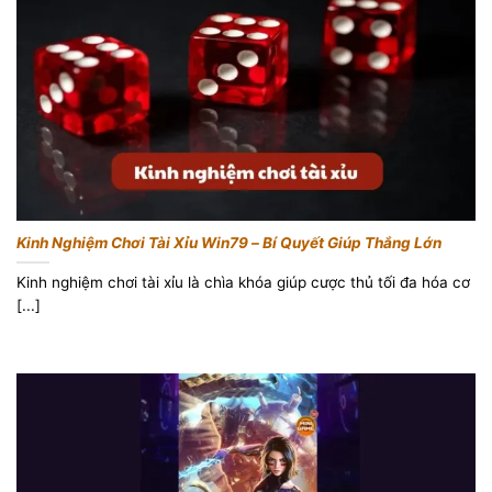
Kinh Nghiệm Chơi Tài Xỉu Win79 – Bí Quyết Giúp Thắng Lớn
Kinh nghiệm chơi tài xỉu là chìa khóa giúp cược thủ tối đa hóa cơ
[...]