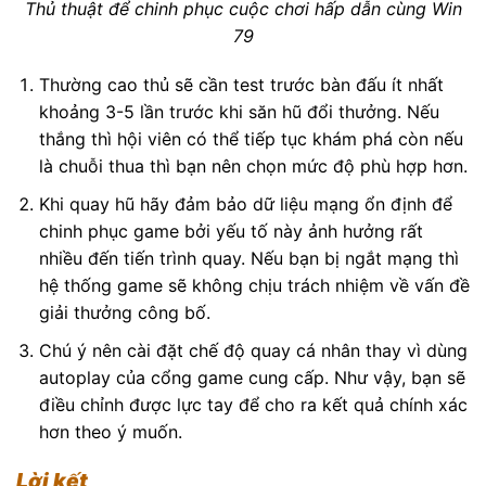
Thủ thuật để chinh phục cuộc chơi hấp dẫn cùng Win
79
Thường cao thủ sẽ cần test trước bàn đấu ít nhất
khoảng 3-5 lần trước khi săn hũ đổi thưởng. Nếu
thắng thì hội viên có thể tiếp tục khám phá còn nếu
là chuỗi thua thì bạn nên chọn mức độ phù hợp hơn.
Khi quay hũ hãy đảm bảo dữ liệu mạng ổn định để
chinh phục game bởi yếu tố này ảnh hưởng rất
nhiều đến tiến trình quay. Nếu bạn bị ngắt mạng thì
hệ thống game sẽ không chịu trách nhiệm về vấn đề
giải thưởng công bố.
Chú ý nên cài đặt chế độ quay cá nhân thay vì dùng
autoplay của cổng game cung cấp. Như vậy, bạn sẽ
điều chỉnh được lực tay để cho ra kết quả chính xác
hơn theo ý muốn.
Lời kết