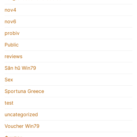
nov4
nov6
probiv
Public
reviews
Săn hũ Win79
Sex
Sportuna Greece
test
uncategorized
Voucher Win79