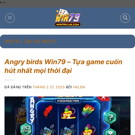
Chuyển
"
"
đến
nội
dung
Win79
»
Săn hũ Win79
Angry birds Win79 – Tựa game cuốn
hút nhất mọi thời đại
ĐÃ ĐĂNG TRÊN
THÁNG 2 27, 2025
BỞI
HELEN